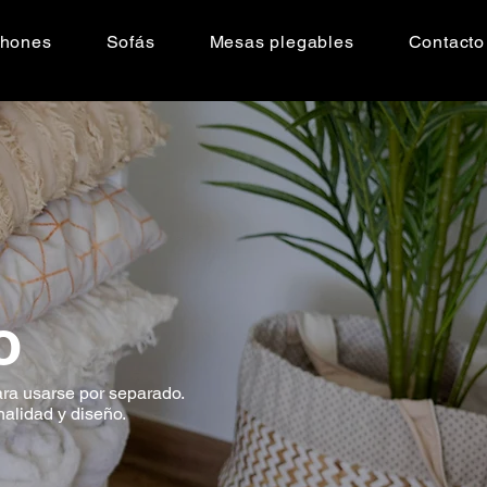
chones
Sofás
Mesas plegables
Contacto
o
ra usarse por separado.
alidad y diseño.