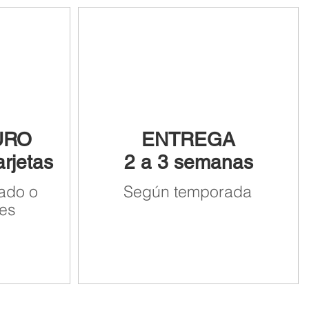
URO
ENTREGA
arjetas
2 a 3 semanas
ado o
Según temporada
es