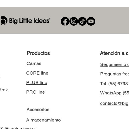
Productos
Atención a c
Camas
Seguimiento 
CORE line
Preguntas fre
8
PLUS line
Tel. (55) 679
árez
PRO line
WhatsApp (55
contacto@bigl
Accesorios
Almacenamiento
58, Esquina con