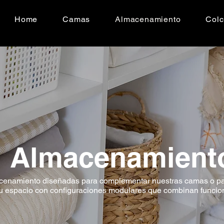
Home
Camas
Almacenamiento
Col
Almacenamient
cenamiento diseñadas para complementar nuestras camas o pa
u espacio con configuraciones modulares que combinan funcion