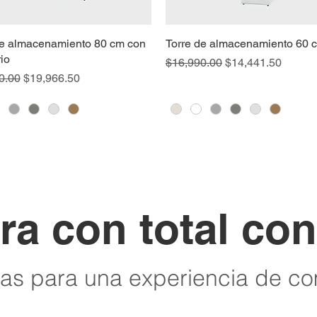
de almacenamiento 80 cm con
Torre de almacenamiento 60 
rio
Precio
Precio de oferta
$16,990.00
$14,441.50
Precio de oferta
0.00
$19,966.50
a con total con
tas para una experiencia de com