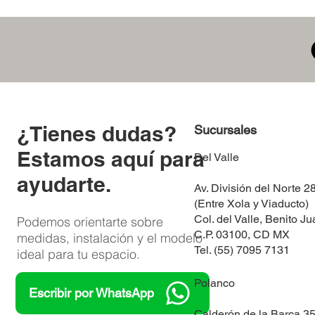
​¿Tienes dudas?
Sucursales
Estamos aquí para
Del Valle
ayudarte.
Av. División del Norte 2
(Entre Xola y Viaducto)
Col. del Valle, Benito Ju
Podemos orientarte sobre
C.P. 03100, CD MX
medidas, instalación y el modelo
Tel. (55) 7095 7131
ideal para tu espacio.
Polanco
Escribir por WhatsApp
​Calderón de la Barca 3