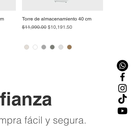
cm
Torre de almacenamiento 40 cm
Precio
Precio de oferta
$11,990.00
$10,191.50
fianza
pra fácil y segura.