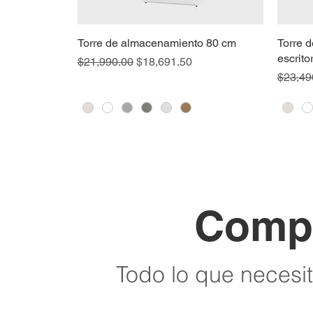
Torre de almacenamiento 80 cm
Torre 
escrito
Precio
Precio de oferta
$21,990.00
$18,691.50
Precio
$23,49
Compr
Todo lo que necesi