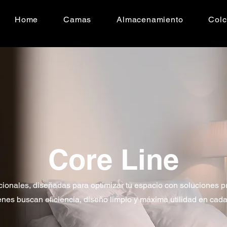
Home
Camas
Almacenamiento
Col
Core Line
cionales, diseñadas para optimizar tu espacio con soluciones p
enes buscan eficiencia, diseño limpio y máxima utilidad en cad