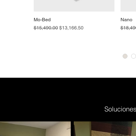
Mo-Bed
Nano
Precio
Precio de oferta
Precio
$15,490.00
$13,166.50
$18,49
Soluciones