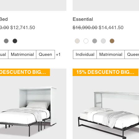
 Bed
Essential
Precio de oferta
Precio
Precio de oferta
0.00
$12,741.50
$16,990.00
$14,441.50
dual
Matrimonial
Queen
+1
Individual
Matrimonial
Quee
15% DESCUENTO BIG SALE
15% DESCUENTO BIG SALE