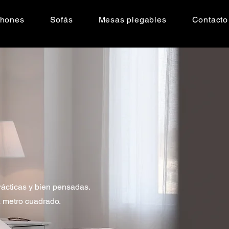
chones
Sofás
Mesas plegables
Contacto
rácticas y bien pensadas.
a metro cuadrado.