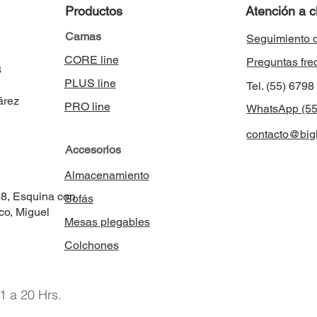
Productos
Atención a c
Camas
Seguimiento 
CORE line
Preguntas fre
8
PLUS line
Tel. (55) 679
árez
PRO line
WhatsApp (55
contacto@bigl
Accesorios
Almacenamiento
58, Esquina con
Sofás
co, Miguel
Mesas plegables
Colchones
1 a 20 Hrs.