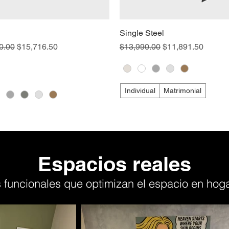
Single Steel
Precio de oferta
Precio
Precio de oferta
0.00
$15,716.50
$13,990.00
$11,891.50
Individual
Matrimonial
Espacios reales
 funcionales que optimizan el espacio en hoga