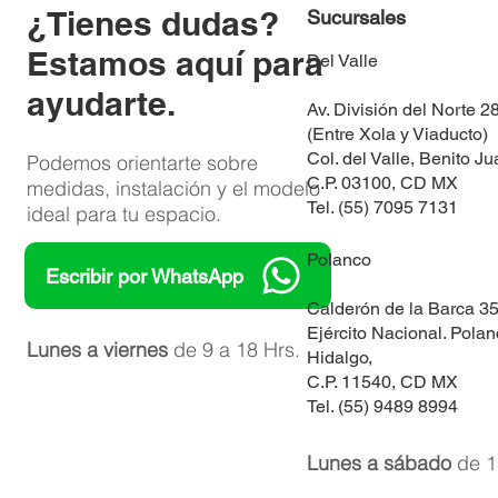
​¿Tienes dudas?
Sucursales
Estamos aquí para
Del Valle
ayudarte.
Av. División del Norte 2
(Entre Xola y Viaducto)
Col. del Valle, Benito Ju
Podemos orientarte sobre
C.P. 03100, CD MX
medidas, instalación y el modelo
Tel. (55) 7095 7131
ideal para tu espacio.
Polanco
Escribir por WhatsApp
​Calderón de la Barca 3
Ejército Nacional. Polan
Lunes a viernes
de 9 a 18 Hrs.
Hidalgo,
C.P. 11540, CD MX
Tel. (55) 9489 8994
Lunes a sábado
de 1