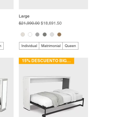
Large
Precio
Precio de oferta
$21,990.00
$18,691.50
n
Individual
Matrimonial
Queen
15% DESCUENTO BIG SALE