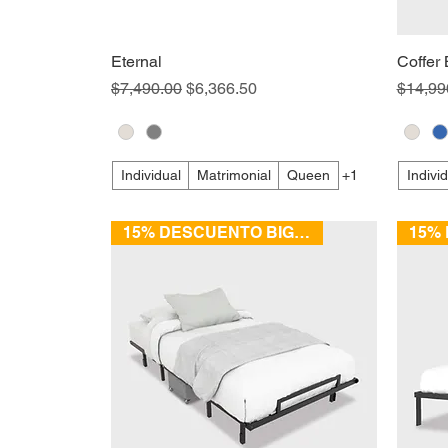
Eternal
Coffer
Precio
Precio de oferta
Precio
$7,490.00
$6,366.50
$14,99
Individual
Matrimonial
Queen
+1
Indivi
15% DESCUENTO BIG SALE