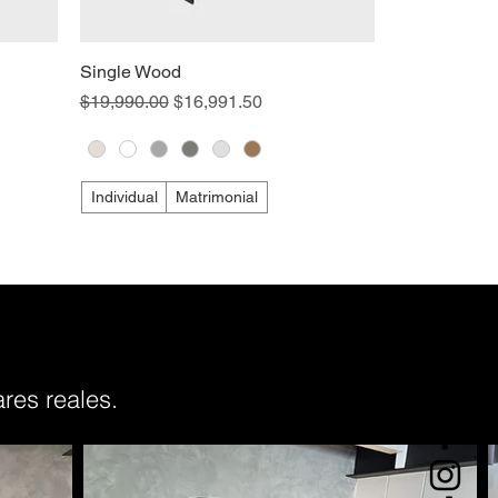
Single Wood
Precio
Precio de oferta
$19,990.00
$16,991.50
Individual
Matrimonial
res reales.